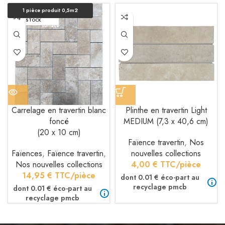
1 pièce produit 0,5m2
EN RUPTURE DE
STOCK
surface
Carrelage en travertin blanc
Plinthe en travertin Light
foncé
MEDIUM (7,3 x 40,6 cm)
(20 x 10 cm)
Faïence travertin
,
Nos
Faïences
,
Faïence travertin
,
nouvelles collections
Nos nouvelles collections
4,00
€
TTC/pièce
14,95
€
TTC/pièce
dont 0.01 € éco-part au
recyclage pmcb
dont 0.01 € éco-part au
recyclage pmcb