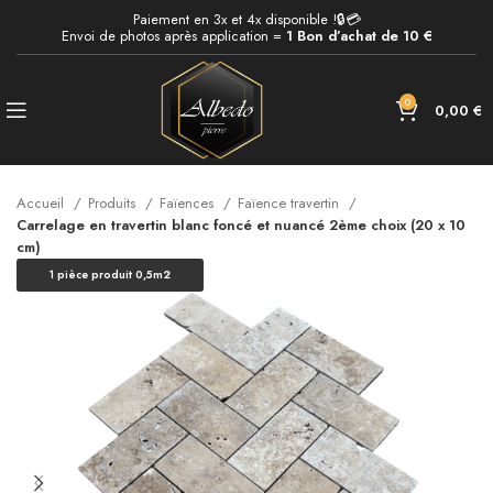
Paiement en 3x et 4x disponible !🔒💳
Envoi de photos après application =
1 Bon d’achat de 10 €
0
0,00
€
Accueil
Produits
Faïences
Faïence travertin
Carrelage en travertin blanc foncé et nuancé 2ème choix (20 x 10
cm)
1 pièce produit 0,5m2
EN RUPTURE DE STOCK
surface