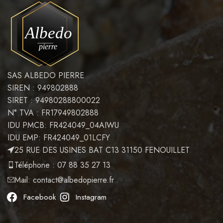
SAS ALBEDO PIERRE
SIREN : 949802888
SIRET : 94980288800022
N° TVA : FR17949802888
IDU PMCB: FR424049_04AIWU
IDU EMP: FR424049_01LCFY
25 RUE DES USINES BAT C13 31150 FENOUILLET
Téléphone : 07 88 35 27 13
Mail:
contact@albedopierre.fr
Facebook
Instagram