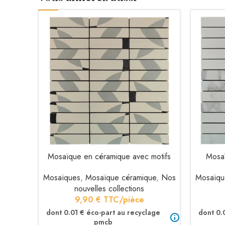
Mosaïque en céramique avec motifs
Mosaï
AJOUTER AU PANIER
AJOUTER 
Mosaïques
,
Mosaïque céramique
,
Nos
Mosaïqu
nouvelles collections
9,90
€
TTC/pièce
dont 0.01 € éco-part au recyclage
dont 0.
pmcb