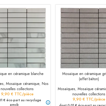
que en céramique blanche
Mosaïque en céramique gris
AU PANIER
AJOUTER AU PANIER
(effet béton)
es
,
Mosaïque céramique
,
Nos
nouvelles collections
Mosaïques
,
Mosaïque cérami
9,90
€
TTC/pièce
nouvelles collections
9,90
€
TTC/pièce
01 € éco-part au recyclage
pmcb
dont 0.01 € éco-part au recy