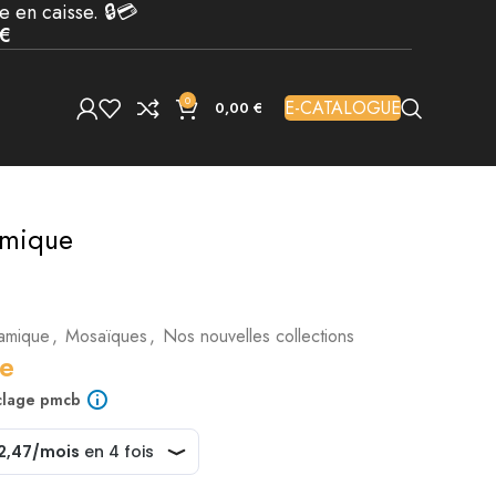
e en caisse. 🔒💳
 €
0
E-CATALOGUE
0,00
€
amique
amique
,
Mosaïques
,
Nos nouvelles collections
e
yclage pmcb