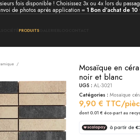
ieurs fois disponible ! Choisissez 3x ou 4x lors du passag
nvoi de photos après application =
1 Bon d’achat de 10
L
SOCIÉTÉ
PRODUITS
GALERIE
BLOG
CONTACT
ramique
Mosaïque en cér
noir et blanc
UGS :
AL-3021
Catégories :
Mosaïque cér
9,90
€
TTC/pièc
dont 0.01 € éco-part au rec