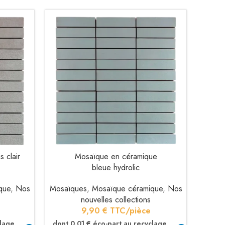
 clair
Mosaïque en céramique
AJOUTER AU PANIER
bleue hydrolic
que
,
Nos
Mosaïques
,
Mosaïque céramique
,
Nos
nouvelles collections
9,90
€
TTC/pièce
clage
dont 0.01 € éco-part au recyclage