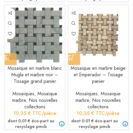
Mosaïque en marbre blanc
Mosaïque en marbre beige
Mugla et marbre noir –
et Emperador – Tissage
Tissage grand panier
panier
Mosaïques
,
Mosaïque
Mosaïques
,
Mosaïque
marbre
,
Nos nouvelles
marbre
,
Nos nouvelles
collections
collections
10,35
€
TTC/pièce
10,35
€
TTC/pièce
dont 0.01 € éco-part au
dont 0.01 € éco-part au
recyclage pmcb
recyclage pmcb