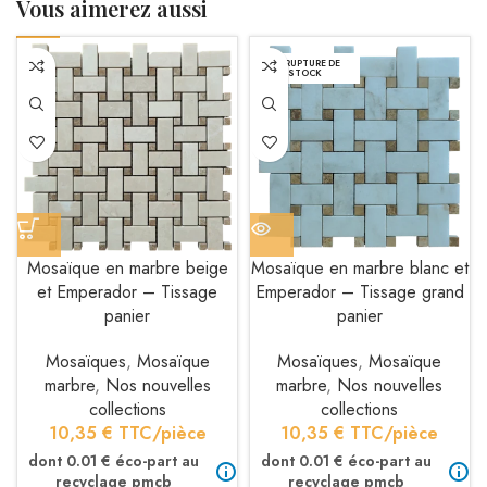
Vous aimerez aussi
EN RUPTURE DE
STOCK
Mosaïque en marbre beige
Mosaïque en marbre blanc et
et Emperador – Tissage
Emperador – Tissage grand
panier
panier
Mosaïques
,
Mosaïque
Mosaïques
,
Mosaïque
marbre
,
Nos nouvelles
marbre
,
Nos nouvelles
collections
collections
10,35
€
TTC/pièce
10,35
€
TTC/pièce
dont 0.01 € éco-part au
dont 0.01 € éco-part au
recyclage pmcb
recyclage pmcb