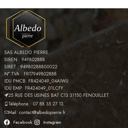
SAS ALBEDO PIERRE
SIREN : 949802888
SIRET : 94980288800022
N° TVA : FR17949802888
IDU PMCB: FR424049_04AIWU
IDU EMP: FR424049_01LCFY
25 RUE DES USINES BAT C13 31150 FENOUILLET
Téléphone : 07 88 35 27 13
Mail:
contact@albedopierre.fr
Facebook
Instagram