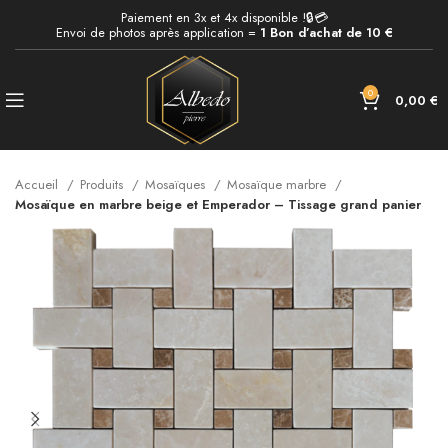
Paiement en 3x et 4x disponible !🔒💳
Envoi de photos après application =
1 Bon d’achat de 10 €
0
0,00
€
Accueil
Produits
Mosaïques
Mosaïque marbre
Mosaïque en marbre beige et Emperador – Tissage grand panier